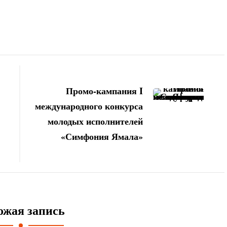
Международного
фестиваля
детского
анимационного
кино
«Аниматика»
Промо-кампания I
в
международного конкурса
«Артеке»
молодых исполнителей
«Симфония Ямала»
ожая запись