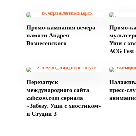
Промо-кампания вечера
Промо-ка
памяти Андрея
мультсери
Вознесенского
Уши с хв
ACG Fest
Перезапуск
Налажив
международного сайта
пресс-сл
zabezoo.com сериала
анимацио
«Забезу. Уши с хвостиком»
и Студии З