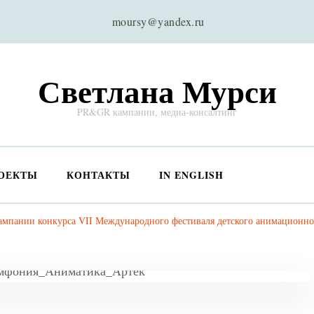
moursy@yandex.ru
Светлана Мурси
PR&GR кампании, медиа-консалтинг
ОЕКТЫ
КОНТАКТЫ
IN ENGLISH
ампании конкурса VII Международного фестиваля детского анимационно