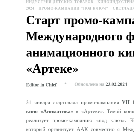
ИНДУСТРИЯ ДЕТСКИХ ТОВАРОВ
КИНОИНДУСТРИ
2024
ПРОМО-КАМПАНИИ "ПОД КЛЮЧ"
СВЕТЛАН
Старт промо-камп
Международного ф
анимационного ки
«Артеке»
Обновлено на
23.02.2024
Editor in Chief
VII 
31 января стартовала промо-кампания
кино «Аниматика»
в «Артеке». Темой кон
реализует промо-кампанию «под ключ». 
который организует ААК совместно с Меж