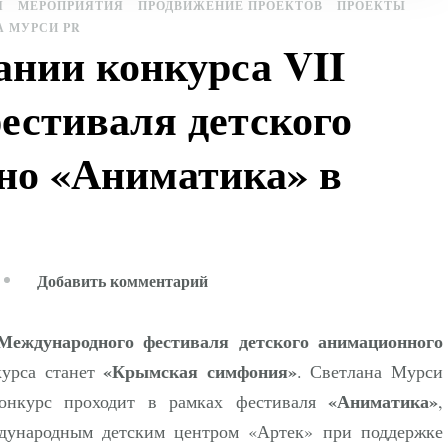
Я
МЕРОПРИЯТИЯ
ПРОДВИЖЕНИЕ ПРОЕКТОВ
ПРОЕКТЫ
А МУРСИ PR
ании конкурса VII
естиваля детского
но «Аниматика» в
к
Добавить комментарий
записи
Старт
Международного фестиваля детского анимационного
промо-
«Крымская симфония»
курса станет
. Светлана Мурси
кампании
«Аниматика»
Конкурс проходит в рамках фестиваля
,
конкурса
дународным детским центром «Артек» при поддержке
VII