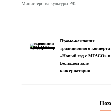
Министерства культуры РФ.
Навигация
по
Промо-кампания
традиционного концерта
записям
«Новый год с МГАСО» в
Большом зале
консерватории
Пох