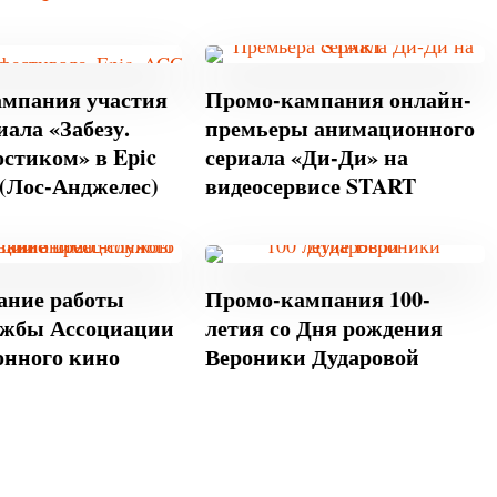
мпания участия
Промо-кампания онлайн-
ала «Забезу.
премьеры анимационного
остиком» в Epic
сериала «Ди-Ди» на
 (Лос-Анджелес)
видеосервисе START
ание работы
Промо-кампания 100-
ужбы Ассоциации
летия со Дня рождения
нного кино
Вероники Дударовой