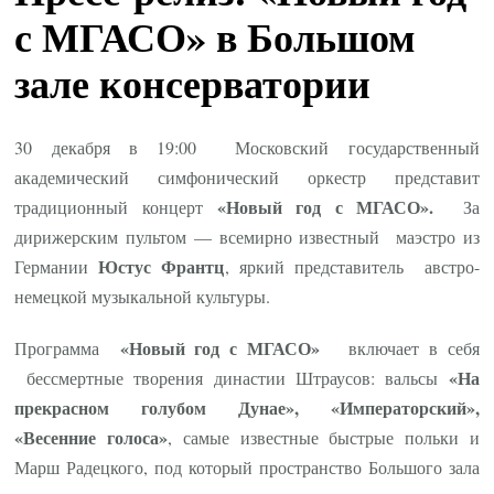
с МГАСО» в Большом
зале консерватории
30 декабря в 19:00 Московский государственный
академический симфонический оркестр представит
«Новый год с МГАСО».
традиционный концерт
За
дирижерским пультом — всемирно известный маэстро из
Юстус Франтц
Германии
, яркий представитель австро-
немецкой музыкальной культуры.
«Новый год с МГАСО»
Программа
включает в себя
«На
бессмертные творения династии Штраусов: вальсы
прекрасном голубом Дунае», «Императорский»,
«Весенние голоса»
, самые известные быстрые польки и
Марш Радецкого, под который пространство Большого зала