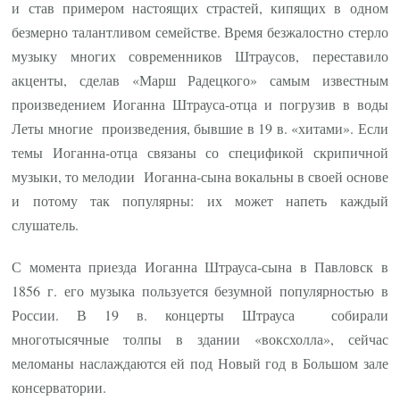
и став примером настоящих страстей, кипящих в одном
безмерно талантливом семействе. Время безжалостно стерло
музыку многих современников Штраусов, переставило
акценты, сделав «Марш Радецкого» самым известным
произведением Иоганна Штрауса-отца и погрузив в воды
Леты многие произведения, бывшие в 19 в. «хитами». Если
темы Иоганна-отца связаны со спецификой скрипичной
музыки, то мелодии Иоганна-сына вокальны в своей основе
и потому так популярны: их может напеть каждый
слушатель.
С момента приезда Иоганна Штрауса-сына в Павловск в
1856 г. его музыка пользуется безумной популярностью в
России. В 19 в. концерты Штрауса собирали
многотысячные толпы в здании «воксхолла», сейчас
меломаны наслаждаются ей под Новый год в Большом зале
консерватории.