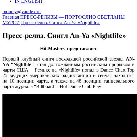
IN ENGLISH
moursy@yandex.ru
Главная
ПРЕСС-РЕЛИЗЫ — ПОРТФОЛИО СВЕТЛАНЫ
МУРСИ
Пресс-релиз. Сингл An-Ya «Nightlife»
Пресс-релиз. Сингл An-Ya «Nightlife»
Hit-Masters представляет
Первый клубный сингл восходящей российской звезды
AN-
YA “Nightlife”
стал долгожданным российским прорывом в
чарты США. Ремикс на «Nightlife» попал в Dance Chart Top
25 ведущих американских радиостанции и сейчас находится
на 10 позиции чарта, а также на 48 позиции танцевального
чарта журнала “Billboard” “Hot Dance Club Play”.