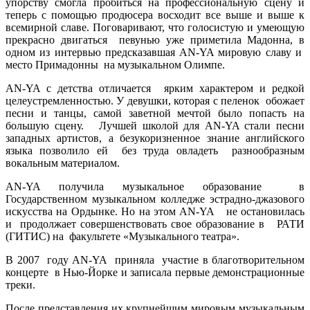
упорству смогла пробиться на профессиональную сцену и
теперь с помощью продюсера восходит все выше и выше к
всемирной славе. Поговаривают, что голосистую и умеющую
прекрасно двигаться певунью уже приметила Мадонна, в
одном из интервью предсказавшая AN-YA мировую славу и
место Примадонны на музыкальном Олимпе.
AN-YA с детства отличается ярким характером и редкой
целеустремленностью. У девушки, которая с пеленок обожает
песни и танцы, самой заветной мечтой было попасть на
большую сцену. Лучшей школой для AN-YA стали песни
западных артистов, а безукоризненное знание английского
языка позволило ей без труда овладеть разнообразным
вокальным материалом.
AN-YA получила музыкальное образование в
Государственном музыкальном колледже эстрадно-джазового
искусства на Ордынке. Но на этом AN-YA не остановилась
и продолжает совершенствовать свое образование в РАТИ
(ГИТИС) на факультете «Музыкального театра».
В 2007 году AN-YA приняла участие в благотворительном
концерте в Нью-Йорке и записала первые демонстрационные
треки.
После представления их крупнейшим мировым музыкальным