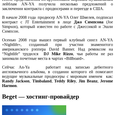
лейблам AN-YA получила несколько предложений о
заключении контракта с продюсерами и переезде в США.
В начале 2008 года продюсер AN-YA Олег Шмелев, подписал
контракт с JT Entertainment в лице
Джо Симпсона
(Joe
Simpson), который известен по работе с Джессикой и Эшли
Симпсон.
Осенью 2008 года вышел первый клубный сингл AN-YA
«Nightlife», созданный при участии знаменитого
американского рэппера David Banner. Над ремиксом на
“Nightlife” трудился
DJ Mike Rizzo
, чьи работы не раз
занимали почетные места в чартах «Billboard».
Сейчас An-Ya работает над записью дебютного
англоязычного альбома, в создании которого ей помогают
ведущие музыкальные продюсеры с мировым именем как:
Randy Jackson
,
Timbaland
,
Teddy Riley
,
Jim Beanz
,
Jerome
Harmon
.
Beget — хостинг-провайдер