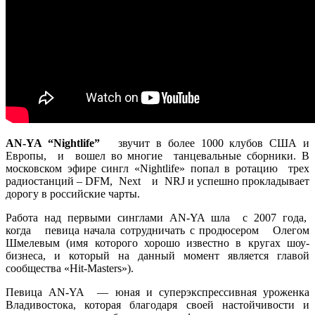
AN-YA “Nightlife”
звучит в более 1000 клубов США и
Европы, и вошел во многие танцевальные сборники. В
московском эфире сингл «Nightlife» попал в ротацию трех
радиостанций – DFM, Next и NRJ и успешно прокладывает
дорогу в российские чарты.
Работа над первыми синглами AN-YA шла с 2007 года,
когда певица начала сотрудничать с продюсером Олегом
Шмелевым (имя которого хорошо известно в кругах шоу-
бизнеса, и который на данный момент является главой
сообщества «Hit-Masters»).
Певица AN-YA — юная и суперэкспрессивная уроженка
Владивостока, которая благодаря своей настойчивости и