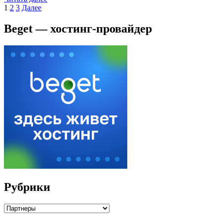
Пагинация
Страница
Страница
Страница
1
2
3
Далее
записей
Beget — хостинг-провайдер
Рубрики
Рубрики