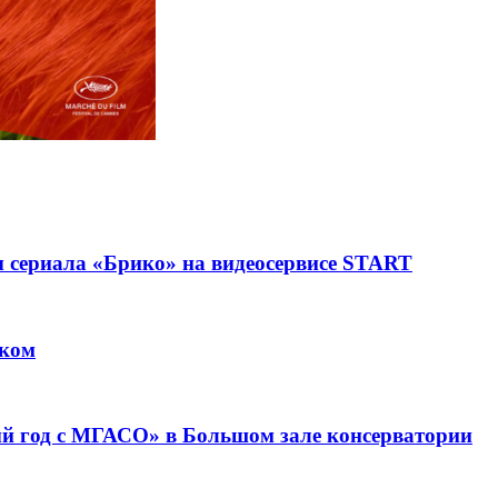
 сериала «Брико» на видеосервисе START
ском
й год с МГАСО» в Большом зале консерватории