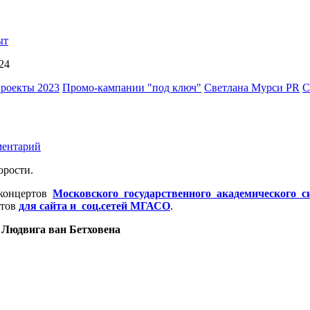
ыт
роекты 2023
Промо-кампании "под ключ"
Светлана Мурси PR
С
к
ментарий
записи
орости.
Концертный
сезон
 концертов
Московского государственного академического с
2023/2024
стов
для сайта и соц.сетей МГАСО
.
гг.
открыт
 Людвига ван Бетховена